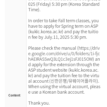
025 (Friday) 5:30 pm (Korea Standard
Time).
In order to take Fall term classes, you
have to apply for Spring term on ASP
(kuklc.korea.ac.kr) and pay the tuitio
n fee by July.11, 2025 5:30 pm.
Please check the manual (
https://driv
e.google.com/drive/u/0/folders/1i-fjc
hAEIRASSwQ3LQ1c3ej1sFJ015OW
) an
d apply for the extension through the
ASP student website (kuklc.korea.ac.
kr) and pay the tuition fee to the virtu
al account (신한은행/유웨이어플라이).
When using the virtual account, pleas
e use a Korean bank account.
Content
Thank you.