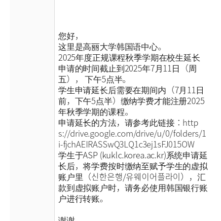
您好，
这里是高丽大学韩国语中心。
2025年度正规课程秋季学期在校生延长
申请的时间截止到2025年7月11日（周
五）， 下午5点半。
学生申请延长后需要在期间内（7月11日
前，下午5点半）缴纳学费才能注册2025
年秋季学期的课程。
申请延长的方法，请参考此链接：
http
s://drive.google.com/drive/u/0/folders/1
i-fjchAEIRASSwQ3LQ1c3ej1sFJ015OW
学生于ASP (kuklc.korea.ac.kr)系统申请延
长后，将学费按时缴纳至赋予学生的虚拟
账户里（신한은행/유웨이어플라이），汇
款到虚拟账户时，请务必使用韩国银行账
户进行转账。
谢谢。