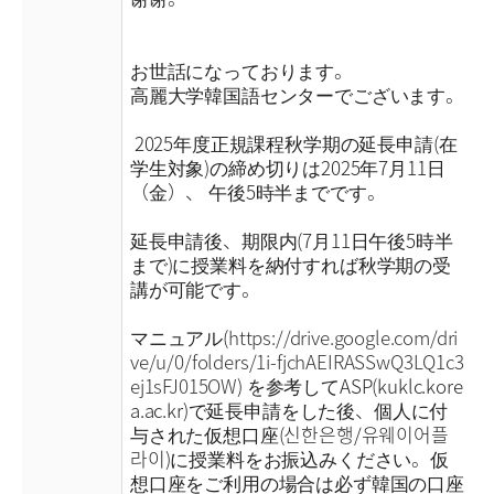
お世話になっております。
高麗大学韓国語センターでございます。
2025年度正規課程秋学期の延長申請(在
学生対象)の締め切りは2025年7月11日
（金）、 午後5時半までです。
延長申請後、期限内(7月11日午後5時半
まで)に授業料を納付すれば秋学期の受
講が可能です。
マニュアル(
https://drive.google.com/dri
ve/u/0/folders/1i-fjchAEIRASSwQ3LQ1c3
ej1sFJ015OW
) を参考してASP(kuklc.kore
a.ac.kr)で延長申請をした後、個人に付
与された仮想口座(신한은행/유웨이어플
라이)に授業料をお振込みください。仮
想口座をご利用の場合は必ず韓国の口座